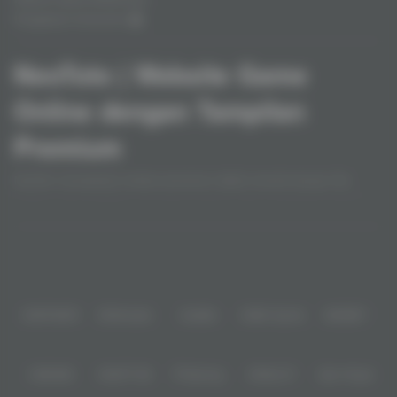
Pengaduan Konsumen
NeoToto | Website Game
Online dengan Tampilan
Premium
NeoToto menawarkan koleksi permainan digital menarik dengan fitur
lengkap, akses fleksibel, dan desain elegan untuk pengalaman bermain
yang maksimal.
Baca lebih
Partner
IDNPOKER
IDNArcade
UboBet
SABA Sports
SBOBET
CMD368
NSOFT 88
TFGaming
IDNSLOT
Spin Royal