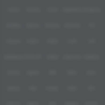
Level Up
Fat Panda
PG Soft
PragmaticPlay
Microgaming
Slot Mania
Habanero
5G Games
Nolimit City
TTG
Askmeslot
Playtech
PlayStar
Live22
CQ9
Spadegaming
PP 98% RTP
FastSpin
Penguin King
SimplePlay
Booming
Yggdrasil
GMW
BigPot
Reevo
Bgaming
BNG
RedTiger
NetEnt
BTG
Play'n Go
Apparat
Nsoft
Minigame
Evolution