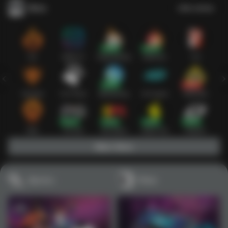
Slots
Lihat semua
Hot
IDNSLOT
PragmaticPlay
Habanero
TTG
Exclusive
Fat Panda
Microgaming
5G Games
Askmeslot
New
PG Soft
Slot Mania
Nolimit City
Playtech
Main Slots
Sports+
Poker